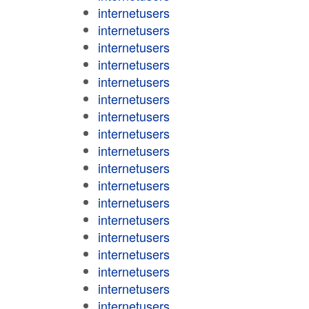
internetusers
internetusers
internetusers
internetusers
internetusers
internetusers
internetusers
internetusers
internetusers
internetusers
internetusers
internetusers
internetusers
internetusers
internetusers
internetusers
internetusers
internetusers