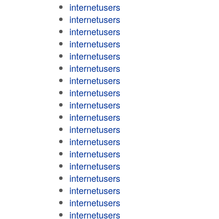
internetusers
internetusers
internetusers
internetusers
internetusers
internetusers
internetusers
internetusers
internetusers
internetusers
internetusers
internetusers
internetusers
internetusers
internetusers
internetusers
internetusers
internetusers