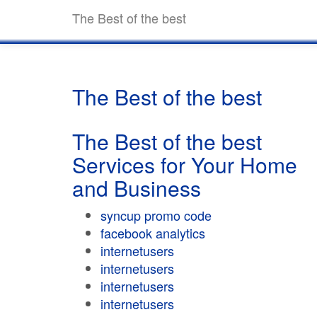
The Best of the best
The Best of the best
The Best of the best
Services for Your Home
and Business
syncup promo code
facebook analytics
internetusers
internetusers
internetusers
internetusers