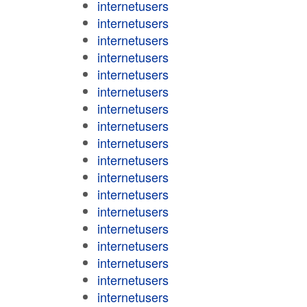
internetusers
internetusers
internetusers
internetusers
internetusers
internetusers
internetusers
internetusers
internetusers
internetusers
internetusers
internetusers
internetusers
internetusers
internetusers
internetusers
internetusers
internetusers