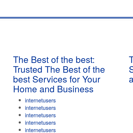
The Best of the best:
T
Trusted The Best of the
best Services for Your
Home and Business
internetusers
internetusers
internetusers
internetusers
internetusers