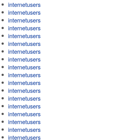
internetusers
internetusers
internetusers
internetusers
internetusers
internetusers
internetusers
internetusers
internetusers
internetusers
internetusers
internetusers
internetusers
internetusers
internetusers
internetusers
internetusers
internetusers